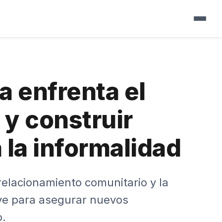
▼
▼
a enfrenta el
▼
 y construir
▼
 la informalidad
▼
▼
▼
▼
 relacionamiento comunitario y la
▼
ave para asegurar nuevos
o.