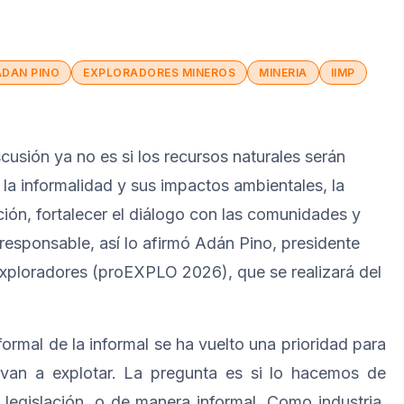
ADAN PINO
EXPLORADORES MINEROS
MINERIA
IIMP
scusión ya no es si los recursos naturales serán
la informalidad y sus impactos ambientales, la
ción, fortalecer el diálogo con las comunidades y
esponsable, así lo afirmó Adán Pino, presidente
xploradores (proEXPLO 2026), que se realizará del
formal de la informal se ha vuelto una prioridad para
e van a explotar. La pregunta es si lo hacemos de
legislación, o de manera informal. Como industria,