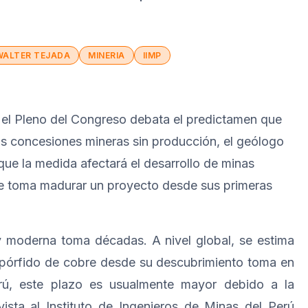
WALTER TEJADA
MINERIA
IIMP
el Pleno del Congreso debata el predictamen que
as concesiones mineras sin producción, el geólogo
que la medida afectará el desarrollo de minas
que toma madurar un proyecto desde sus primeras
 y moderna toma décadas. A nivel global, se estima
e pórfido de cobre desde su descubrimiento toma en
ú, este plazo es usualmente mayor debido a la
evista al Instituto de Ingenieros de Minas del Perú