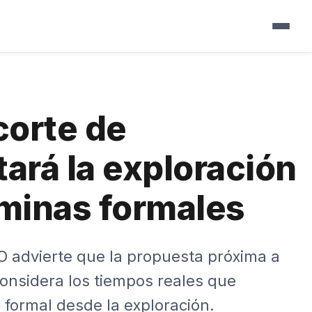
▼
▼
corte de
▼
ará la exploración
▼
 minas formales
▼
▼
▼
▼
O advierte que la propuesta próxima a
▼
considera los tiempos reales que
 formal desde la exploración.