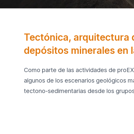
Inscríbete Ahora
Visitas Técnicas
Acreditación de Prensa
Tectónica, arquitectura 
depósitos minerales en 
Como parte de las actividades de proEXP
algunos de los escenarios geológicos má
tectono-sedimentarias desde los grupo