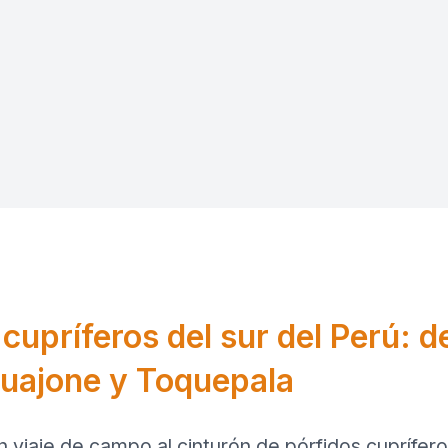
cupríferos del sur del Perú: d
Cuajone y Toquepala
 viaje de campo al cinturón de pórfidos cupríferos